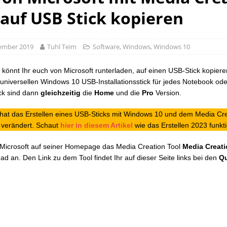
 auf USB Stick kopieren
tember 2019
Tuhl Teim
Software
,
Windows
,
Windows 10
könnt Ihr euch von Microsoft runterladen, auf einen USB-Stick kopier
 universellen Windows 10 USB-Installationsstick für jedes Notebook od
ck sind dann
gleichzeitig
die
Home
und die
Pro
Version.
 hat das Erstellen eines USB-Sticks mit Windows 10 und dem Media Cre
 verändert. Schaut
hier in diesem Artikel
wie das Erstellen 2023 funkti
 Microsoft auf seiner Homepage das Media Creation Tool
Media Creati
d an. Den Link zu dem Tool findet Ihr auf dieser Seite links bei den
Qu