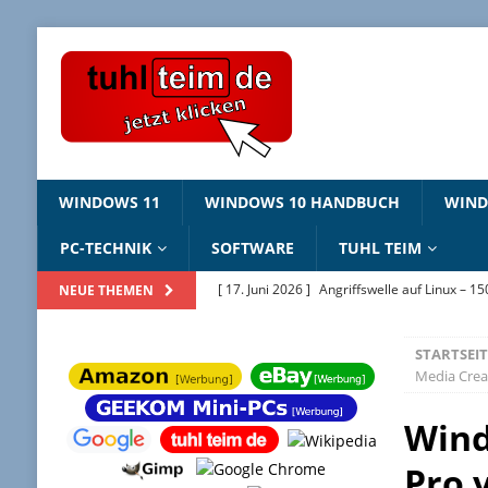
WINDOWS 11
WINDOWS 10 HANDBUCH
WIN
PC-TECHNIK
SOFTWARE
TUHL TEIM
[ 17. Juni 2026 ]
Angriffswelle auf Linux – 1
NEUE THEMEN
[ 22. Mai 2026 ]
Windows Package Manager 
STARTSEIT
[ 11. Mai 2026 ]
Linux Sicherheitslücken 202
Media Crea
[ 2. Februar 2026 ]
Bildschirmhintergründ
Wind
[ 25. Juni 2026 ]
Windows 10 ESU – jetzt regi
Pro 