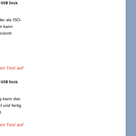
 USB Stick
er als ISO-
an kann
brannt
 USB Stick
g kann das
 und fertig
t.