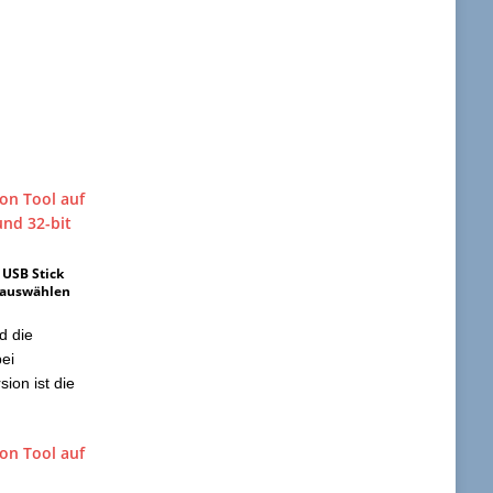
 USB Stick
t auswählen
d die
bei
ion ist die