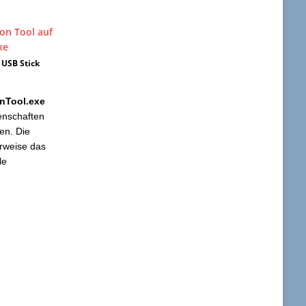
 USB Stick
nTool.exe
genschaften
en. Die
rweise das
le
.