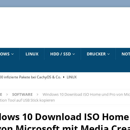
DOWS
LINUX
HDD / SSD
DRUCKER
NOT
500 infizierte Pakete bei CachyOS & Co.
LINUX
„winget“ Befehl
WINDOWS 10 HANDBUCH
E
SOFTWARE
Windows 10 Download ISO Home und Pro von Micr
6 – Dirty Frag – Copy Fail – Pack2TheRoot – Fragnesia
LINUX
tion Tool auf USB Stick kopieren
e zum Download
LINUX
ows 10 Download ISO Home
strieren und aktivieren – Updates bis 2027
NEUESTE ARTIKEL
von Microsoft mit Media Cre