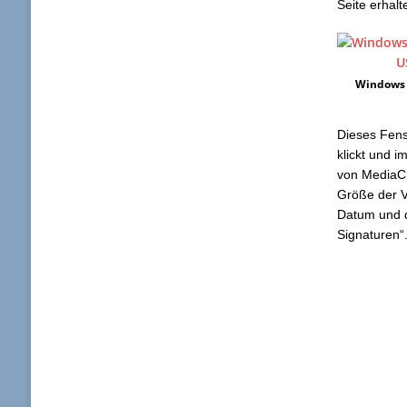
Seite erhalt
Windows 
Dieses Fenst
klickt und 
von MediaCr
Größe der V
Datum und d
Signaturen“