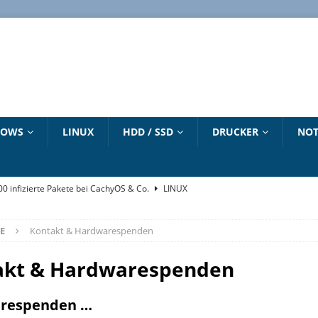
DOWS
LINUX
HDD / SSD
DRUCKER
NOT
500 infizierte Pakete bei CachyOS & Co.
LINUX
„winget“ Befehl
WINDOWS 10 HANDBUCH
E
Kontakt & Hardwarespenden
6 – Dirty Frag – Copy Fail – Pack2TheRoot – Fragnesia
LINUX
CANON
TINTENSTRAHLDRUCKER
e zum Download
LINUX
akt & Hardwarespenden
strieren und aktivieren – Updates bis 2027
NEUESTE ARTIKEL
respenden …