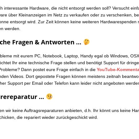
ch interessante Hardware, die nicht entsorgt werden soll? Versucht ein
are über Kleinanzeigen im Netz zu verkaufen oder zu verschenken, bev
tonne entsorgt wird. Zur Zeit können keine weiteren Hardwarespenden
n werden.
sche Fragen & Antworten …
obleme mit eurem PC, Notebook, Laptop, Handy egal ob Windows, OSX
chtet Ihr eine technische Frage stellen und benötigt Support für dring
Probleme? Dann postet eure Frage einfach in die
YouTube-Kommenta
den Videos. Dort gepostete Fragen können meistens zeitnah beantwo
cher Support per Email oder Telefon kann leider nicht angeboten werde
rereparatur …
en wir keine Auftragsreparaturen anbieten, d.h. Ihr könnt uns keine Ha
hicken, die repariert wieder zurückgeschickt wird.