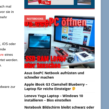
fach mal
or sie in
 mehr
NOTEBOOKS
, iOS oder
ende
re
eines
rtet werden.
n.
Asus EeePC Netbook aufrüsten und
schneller machen
Apple iBook G3 Clamshell Blueberry –
rdware zur
Laptop für reiche Einsteiger
Lenovo Yoga Laptop – Windows 10
installieren – Bios einstellen
Notebook Bildschirm bleibt schwarz oder