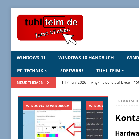
WINDOWS 11
WINDOWS 10 HANDBUCH
WIN
PC-TECHNIK
SOFTWARE
TUHL TEIM
[ 17. Juni 2026 ]
Angriffswelle auf Linux – 1
NEUE THEMEN
[ 22. Mai 2026 ]
Windows Package Manager 
STARTSEIT
[ 11. Mai 2026 ]
Linux Sicherheitslücken 202
WINDOWS 10 HANDBUCH
WINDOWS 10 HANDBUCH
[ 2. Februar 2026 ]
Bildschirmhintergründ
Kont
[ 25. Juni 2026 ]
Windows 10 ESU – jetzt regi
Hardwa