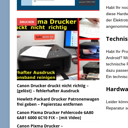
Habt Ihr no
diese Hardw
der Elektro
DRUCKER
angenomme
Techni
Habt Ihr Pr
Android? Mö
technische 
dazu passen
Ein technis
Canon Drucker druckt nicht richtig –
Hardwa
[gelöst] – fehlerhafter Ausdruck
Hewlett-Packard Drucker Patronenwagen
Leider könn
frei geben – Papierstau entfernen
Reparatur sc
Canon Pixma Drucker Fehlercode 6A80
6A81 6000 6C10 FIX – [mit Video]
Canon Pixma Drucker –