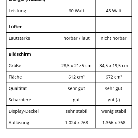
Leistung
60 Watt
45 Watt
Lüfter
Lautstärke
hörbar / laut
nicht hörbar
Bildschirm
Größe
28,5 x 21×5 cm
34,5 x 19,5 cm
Fläche
612 cm²
672 cm²
Qualtität
sehr gut
sehr gut
Scharniere
gut
gut (-)
Display-Deckel
sehr stabil
wenig stabil
Auflösung
1.024 x 768
1.366 x 768