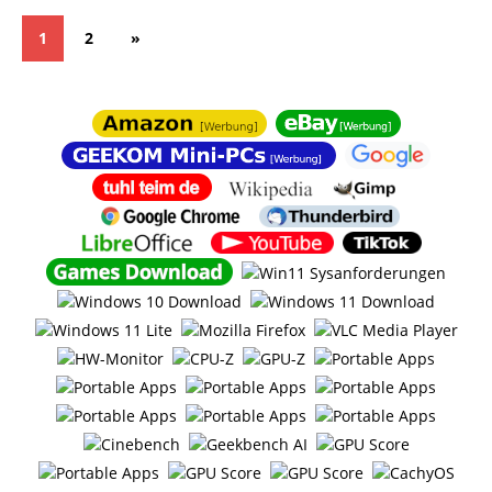
1
2
»