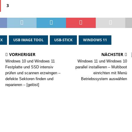
3
UX
USB IMAGE TOOL
USB-STICK
WINDOWS 11
VORHERIGER
NÄCHSTER
Windows 10 und Windows 11
Windows 11 und Windows 10
Festplatte und SSD intensiv
parallel installieren – Multiboot
prüfen und scannen erzwingen –
einrichten mit Menü
defekte Sektoren finden und
Betriebssystem auswählen
reparieren – [gelöst]