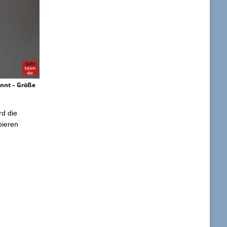
annt – Größe
rd die
pieren