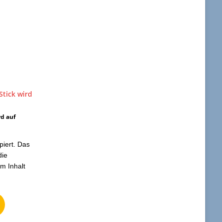
rd auf
piert. Das
die
m Inhalt