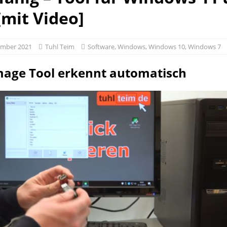
[mit Video]
ember 2021
Tuhl Teim
Software
,
Windows
,
Windows 10
,
Windows 7
mage Tool erkennt automatisch