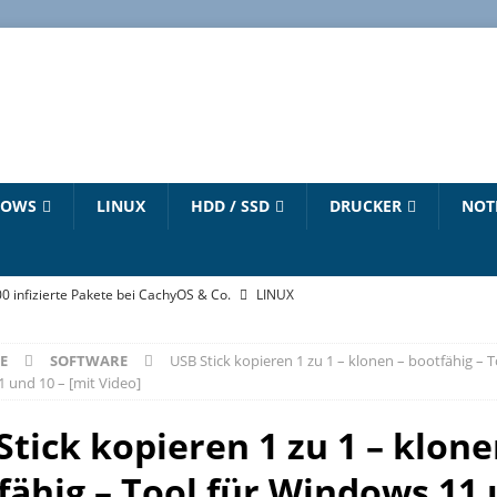
DOWS
LINUX
HDD / SSD
DRUCKER
NOT
00 infizierte Pakete bei CachyOS & Co.
LINUX
„winget“ Befehl
WINDOWS 10 HANDBUCH
E
SOFTWARE
USB Stick kopieren 1 zu 1 – klonen – bootfähig – T
6 – Dirty Frag – Copy Fail – Pack2TheRoot – Fragnesia
LINUX
 und 10 – [mit Video]
 zum Download
LINUX
Stick kopieren 1 zu 1 – klone
strieren und aktivieren – Updates bis 2027
NEUESTE ARTIKEL
fähig – Tool für Windows 11