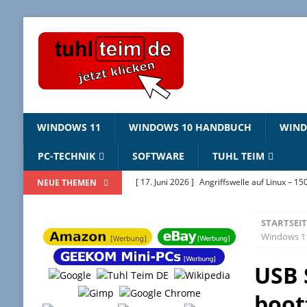
WINDOWS 11
WINDOWS 10 HANDBUCH
WIN
PC-TECHNIK
SOFTWARE
TUHL TEIM
[ 17. Juni 2026 ]
Angriffswelle auf Linux – 15
NEUE THEMEN
[ 22. Mai 2026 ]
Windows Package Manager 
STARTSEIT
[ 11. Mai 2026 ]
Linux Sicherheitslücken 202
Windows 11
[ 2. Februar 2026 ]
Bildschirmhintergründe
USB 
[ 25. Juni 2026 ]
Windows 10 ESU – jetzt regi
boot