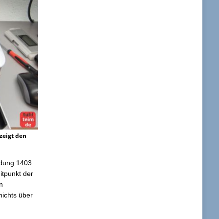
zeigt den
ldung 1403
itpunkt der
n
nichts über