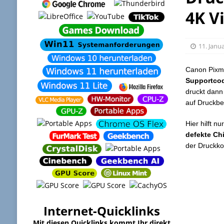
4K V
11. Janu
Canon Pixma
Supportco
druckt dann
auf Druckbe
Hier hilft 
defekte Ch
der Druckko
Internet-Quicklinks
Mit diesen Quicklinks kommt Ihr direkt