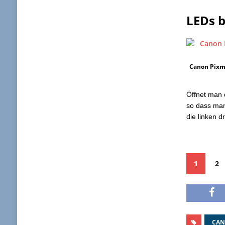
LEDs b
Canon Pixma
Öffnet man 
so dass man
die linken d
1
2
CAN