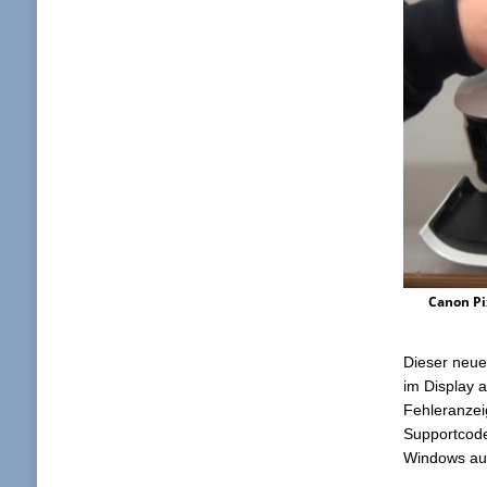
Canon Pi
Dieser neue
im Display 
Fehleranzei
Supportcod
Windows aus