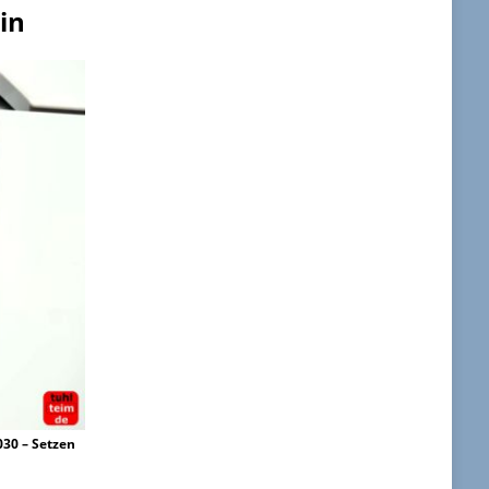
in
030 – Setzen