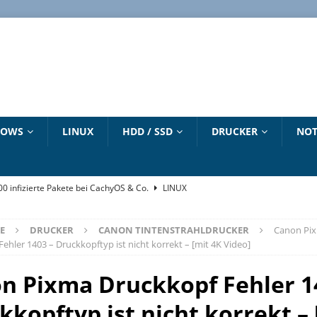
DOWS
LINUX
HDD / SSD
DRUCKER
NOT
500 infizierte Pakete bei CachyOS & Co.
LINUX
„winget“ Befehl
WINDOWS 10 HANDBUCH
E
DRUCKER
CANON TINTENSTRAHLDRUCKER
Canon Pi
6 – Dirty Frag – Copy Fail – Pack2TheRoot – Fragnesia
LINUX
ehler 1403 – Druckkopftyp ist nicht korrekt – [mit 4K Video]
e zum Download
LINUX
n Pixma Druckkopf Fehler 1
strieren und aktivieren – Updates bis 2027
NEUESTE ARTIKEL
kkopftyp ist nicht korrekt – 