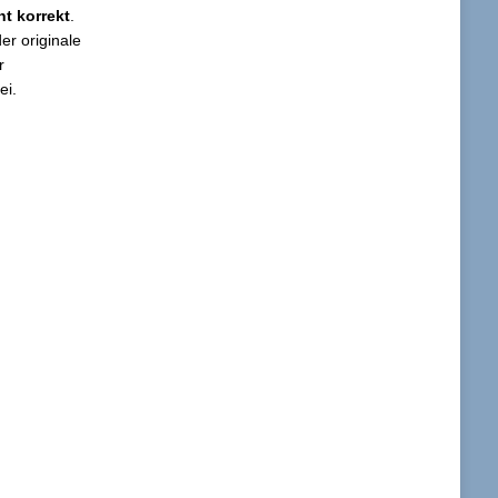
ht korrekt
.
er originale
r
ei.