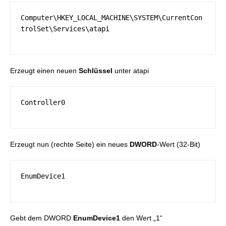
Computer\HKEY_LOCAL_MACHINE\SYSTEM\CurrentCon
trolSet\Services\atapi
Erzeugt einen neuen
Schlüssel
unter atapi
Controller0
Erzeugt nun (rechte Seite) ein neues
DWORD
-Wert (32-Bit)
EnumDevice1
Gebt dem DWORD
EnumDevice1
den Wert „1“