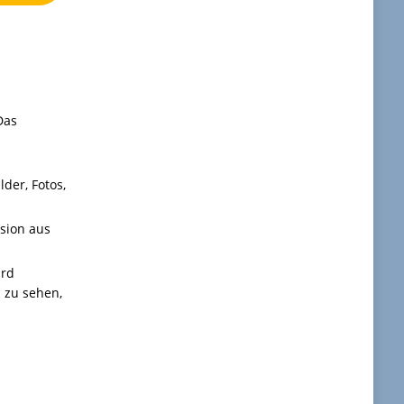
Das
h
der, Fotos,
rsion aus
ird
 zu sehen,