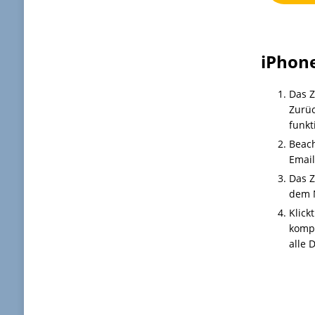
iPhone
Das Z
Zurüc
funkt
Beach
Email
Das Z
dem 
Klick
kompl
alle 