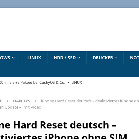
DOWS
LINUX
HDD / SSD
DRUCKER
NOT
500 infizierte Pakete bei CachyOS & Co.
LINUX
„winget“ Befehl
WINDOWS 10 HANDBUCH
E
HANDYS
iPhone Hard Reset deutsch – deaktiviertes iPhone o
6 – Dirty Frag – Copy Fail – Pack2TheRoot – Fragnesia
LINUX
en Update – [mit Video]
e zum Download
LINUX
ne Hard Reset deutsch –
strieren und aktivieren – Updates bis 2027
NEUESTE ARTIKEL
tiviertes iPhone ohne SIM