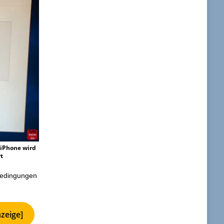
 iPhone wird
rt
zbedingungen
zeige]