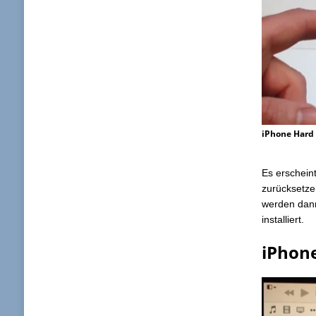
iPhone Hard 
Es erschein
zurücksetzen
werden dann
installiert.
iPhon