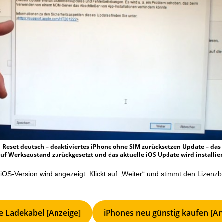
 Reset deutsch – deaktiviertes iPhone ohne SIM zurücksetzen Update – das
auf Werkszustand zurückgesetzt und das aktuelle iOS Update wird installie
e iOS-Version wird angezeigt. Klickt auf „Weiter“ und stimmt den Lizen
e Ladekabel [Anzeige]
iPhones neu günstig kaufen [An