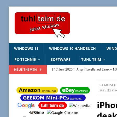
WINDOWS 11
WINDOWS 10 HANDBUCH
WIN
PC-TECHNIK
SOFTWARE
TUHL TEIM
[ 17. Juni 2026 ]
Angriffswelle auf Linux – 1
NEUE THEMEN
[ 22. Mai 2026 ]
Windows Package Manager 
STARTSEIT
[ 11. Mai 2026 ]
Linux Sicherheitslücken 202
zurücksetz
[ 2. Februar 2026 ]
Bildschirmhintergründ
iPho
[ 25. Juni 2026 ]
Windows 10 ESU – jetzt regi
deak