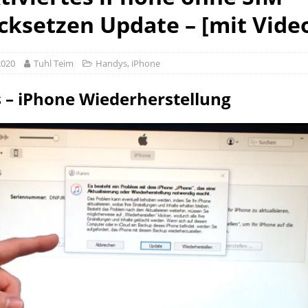
cksetzen Update – [mit Vide
2020
Tuhl Teim
Handys
,
iPhone
 – iPhone Wiederherstellung