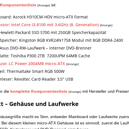
e
Komponentenliste
ist:
[Anzeige]
board: Asrock H310CM-HDV micro-ATX Format
ssor: Intel Core i3-8100 mit 3.6GHz (8. Generation)
[Anzeige]
Hewlett-Packard SSD S700 mit 250GB Speicherkapazität
Speicher: Kingston 8GB KVR24N17S8 Modul mit 8GB DDR4-2400
 Asus DVD-RW-Laufwerk – interner DVD-Brenner
platte: Toshiba P300 2TB 7200UPM 64MB Cache
use: LC Power 2004MB micro-ATX
[Anzeige]
eil: Thermaltake Smart RGB 500W
nleser: Revoltec Card-Reader 3,5″ USB
Ihr die
komplette Komponentenliste
mit Hersteller und Preisen
[Anzeige]
itt – Gehäuse und Laufwerke
äusegröße macht es Sinn, entweder Mainboard oder Laufwerke zuers
 Bei diesem kleinen micro-ATX Gehäuse ist es sinnvoll, zuerst die Lau