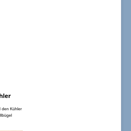
hler
d den Kühler
llbügel