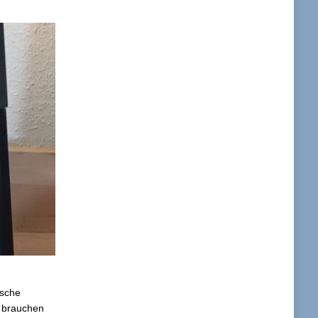
ische
n brauchen