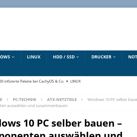
DOWS
LINUX
HDD / SSD
DRUCKER
NOT
500 infizierte Pakete bei CachyOS & Co.
LINUX
„winget“ Befehl
WINDOWS 10 HANDBUCH
E
PC-TECHNIK
ATX-NETZTEILE
Windows 10 PC selber baue
6 – Dirty Frag – Copy Fail – Pack2TheRoot – Fragnesia
LINUX
en auswählen und zusammenbauen
e zum Download
LINUX
ows 10 PC selber bauen –
strieren und aktivieren – Updates bis 2027
NEUESTE ARTIKEL
onenten auswählen und