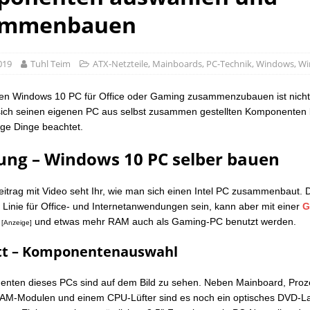
ammenbauen
2019
Tuhl Teim
ATX-Netzteile
,
Mainboards
,
PC-Technik
,
Windows
,
Wi
en Windows 10 PC für Office oder Gaming zusammenzubauen ist nich
sich seinen eigenen PC aus selbst zusammen gestellten Komponenten
ige Dinge beachtet.
ung – Windows 10 PC selber bauen
eitrag mit Video seht Ihr, wie man sich einen Intel PC zusammenbaut. 
er Linie für Office- und Internetanwendungen sein, kann aber mit einer
G
und etwas mehr RAM auch als Gaming-PC benutzt werden.
[Anzeige]
itt – Komponentenauswahl
nten dieses PCs sind auf dem Bild zu sehen. Neben Mainboard, Proz
AM-Modulen und einem CPU-Lüfter sind es noch ein optisches DVD-La