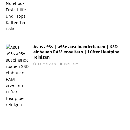
Asus a93s | a95v auseinanderbauen | SSD
einbauen RAM erweitern | Lüfter Heatpipe
reinigen
13. Mai 2020
Tuhl Teim