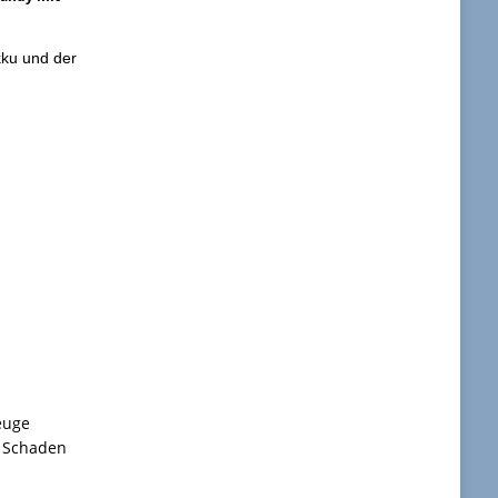
kku und der
r
euge
n Schaden