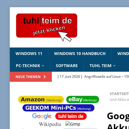
WINDOWS 11
WINDOWS 10 HANDBUCH
WIN
PC-TECHNIK
SOFTWARE
TUHL TEIM
[ 17. Juni 2026 ]
Angriffswelle auf Linux – 1
NEUE THEMEN
[ 22. Mai 2026 ]
Windows Package Manager 
STARTSEIT
[ 11. Mai 2026 ]
Linux Sicherheitslücken 202
und Akku w
[ 2. Februar 2026 ]
Bildschirmhintergründ
Goog
[ 25. Juni 2026 ]
Windows 10 ESU – jetzt regi
Akku