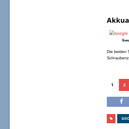
Akkua
Goo
Die beiden 
Schraubenzi
1
2
GOO