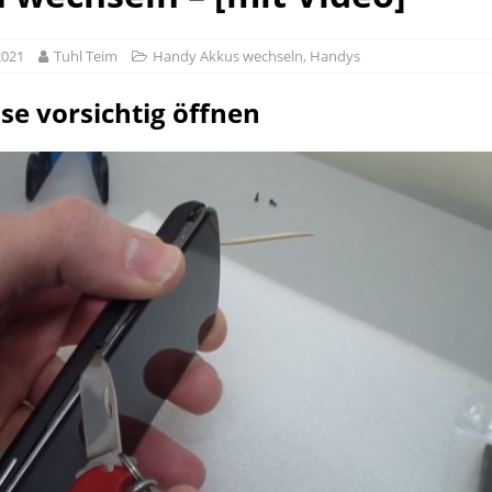
2021
Tuhl Teim
Handy Akkus wechseln
,
Handys
e vorsichtig öffnen