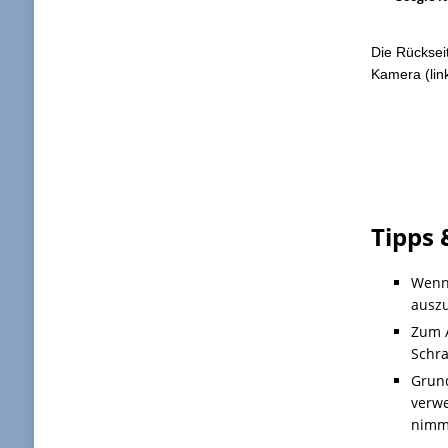
Die Rücksei
Kamera (lin
Tipps 
Wenn 
auszu
Zum 
Schra
Grun
verwe
nimmt