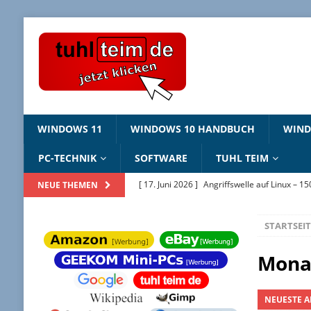
WINDOWS 11
WINDOWS 10 HANDBUCH
WIN
PC-TECHNIK
SOFTWARE
TUHL TEIM
[ 17. Juni 2026 ]
Angriffswelle auf Linux – 1
NEUE THEMEN
[ 22. Mai 2026 ]
Windows Package Manager 
STARTSEIT
[ 11. Mai 2026 ]
Linux Sicherheitslücken 202
[ 2. Februar 2026 ]
Bildschirmhintergründ
Mona
[ 25. Juni 2026 ]
Windows 10 ESU – jetzt regi
NEUESTE A