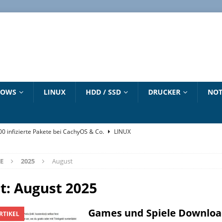
DOWS
LINUX
HDD / SSD
DRUCKER
NOT
500 infizierte Pakete bei CachyOS & Co.
LINUX
„winget“ Befehl
WINDOWS 10 HANDBUCH
E
2025
August
6 – Dirty Frag – Copy Fail – Pack2TheRoot – Fragnesia
LINUX
e zum Download
LINUX
t:
August 2025
strieren und aktivieren – Updates bis 2027
NEUESTE ARTIKEL
Games und Spiele Downloa
RTIKEL