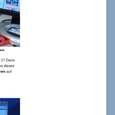
ert
8.1? Dann
es dieses
dows
auf