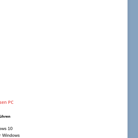
führen
dows 10
hr Windows