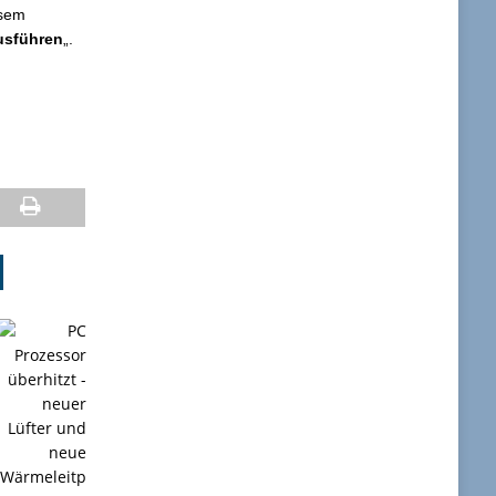
esem
usführen
„.