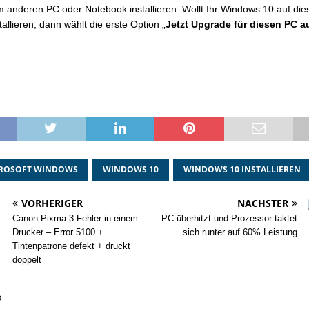
m anderen PC oder Notebook installieren. Wollt Ihr Windows 10 auf di
allieren, dann wählt die erste Option „
Jetzt Upgrade für diesen PC a
ROSOFT WINDOWS
WINDOWS 10
WINDOWS 10 INSTALLIEREN
VORHERIGER
NÄCHSTER
Canon Pixma 3 Fehler in einem
PC überhitzt und Prozessor taktet
Drucker – Error 5100 +
sich runter auf 60% Leistung
Tintenpatrone defekt + druckt
doppelt