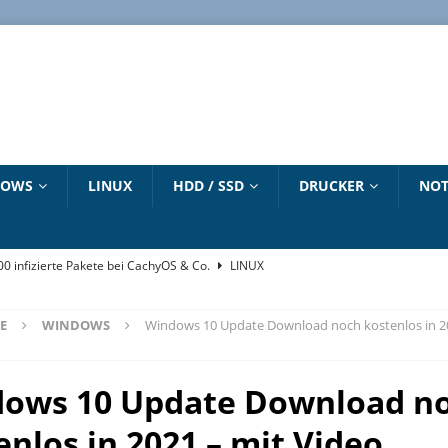
DOWS
LINUX
HDD / SSD
DRUCKER
NOT
500 infizierte Pakete bei CachyOS & Co.
LINUX
„winget“ Befehl
WINDOWS 10 HANDBUCH
E
WINDOWS
Windows 10 Update Download noch kostenlos in 2
6 – Dirty Frag – Copy Fail – Pack2TheRoot – Fragnesia
LINUX
e zum Download
LINUX
ows 10 Update Download n
strieren und aktivieren – Updates bis 2027
NEUESTE ARTIKEL
enlos in 2021 – mit Video