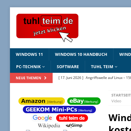
WINDOWS 11
WINDOWS 10 HANDBUCH
WIN
PC-TECHNIK
SOFTWARE
TUHL TEIM
[ 17. Juni 2026 ]
Angriffswelle auf Linux – 1
NEUE THEMEN
[ 22. Mai 2026 ]
Windows Package Manager 
STARTSEIT
[ 11. Mai 2026 ]
Linux Sicherheitslücken 202
Video
[ 2. Februar 2026 ]
Bildschirmhintergründ
Wind
[ 25. Juni 2026 ]
Windows 10 ESU – jetzt regi
kost