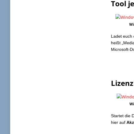
Tool j
Wi
Ladet euch 
heißt „Medi
Microsoft-Do
Lizen
Wi
Startet die 
hier auf
Akz