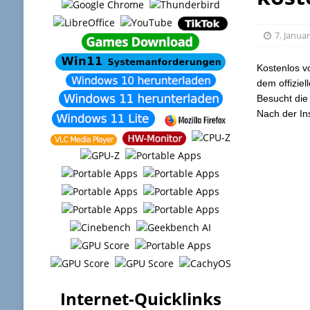
7. Janua
Kostenlos v
dem offizie
Besucht die
Nach der Ins
Internet-Quicklinks