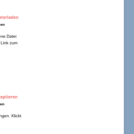
den
ene Datei
 Link zum
ren
ngen. Klickt