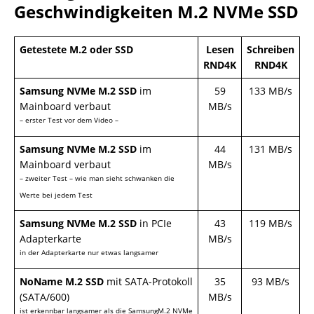
Geschwindigkeiten M.2 NVMe SSD
Getestete M.2 oder SSD
Lesen
Schreiben
RND4K
RND4K
Samsung NVMe M.2 SSD
im
59
133 MB/s
Mainboard verbaut
MB/s
– erster Test vor dem Video –
Samsung NVMe M.2 SSD
im
44
131 MB/s
Mainboard verbaut
MB/s
– zweiter Test – wie man sieht schwanken die
Werte bei jedem Test
Samsung NVMe M.2 SSD
in PCIe
43
119 MB/s
Adapterkarte
MB/s
in der Adapterkarte nur etwas langsamer
NoName M.2 SSD
mit SATA-Protokoll
35
93 MB/s
(SATA/600)
MB/s
ist erkennbar langsamer als die SamsungM.2 NVMe