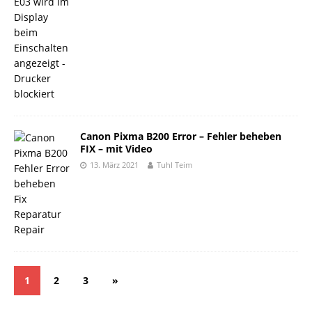
Canon Pixma B200 Error – Fehler beheben
FIX – mit Video
13. März 2021
Tuhl Teim
1
2
3
»